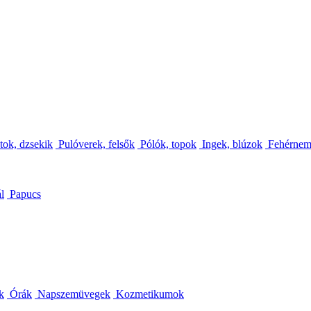
tok, dzsekik
Pulóverek, felsők
Pólók, topok
Ingek, blúzok
Fehérne
l
Papucs
k
Órák
Napszemüvegek
Kozmetikumok