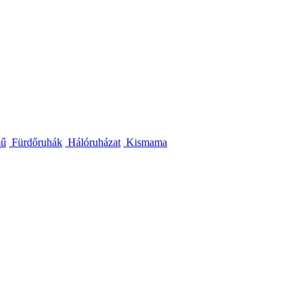
mű
Fürdőruhák
Hálóruházat
Kismama