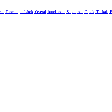
zat
Dzsekik, kabátok
Overál, bundazsák
Sapka, sál
Cipők
Táskák