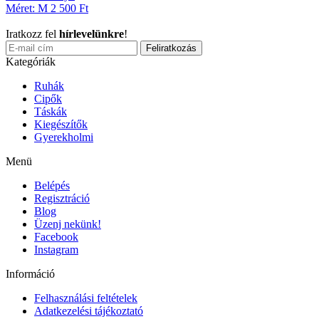
Méret: M
2 500 Ft
Iratkozz fel
hírlevelünkre
!
Feliratkozás
Kategóriák
Ruhák
Cipők
Táskák
Kiegészítők
Gyerekholmi
Menü
Belépés
Regisztráció
Blog
Üzenj nekünk!
Facebook
Instagram
Információ
Felhasználási feltételek
Adatkezelési tájékoztató