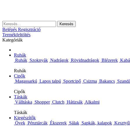
Keresés
Belépés
Regisztráció
Termékfeltöltés
Kategóriák
Ruhák
Ruhák
Szoknyák
Nadrágok
Rövidnadrágok
Blézerek
Kabá
Ruhák
Cipők
Magassarkú
Lapos talpú
Sportcipő
Csizma
Bakancs
Szandá
Cipők
Táskák
Válltáska
Shopper
Clutch
Hátizsák
Alkalmi
Táskák
Kiegészítők
Övek
Pénztárcák
Ékszerek
Sálak
Sapkák, kalapok
Kesztyű