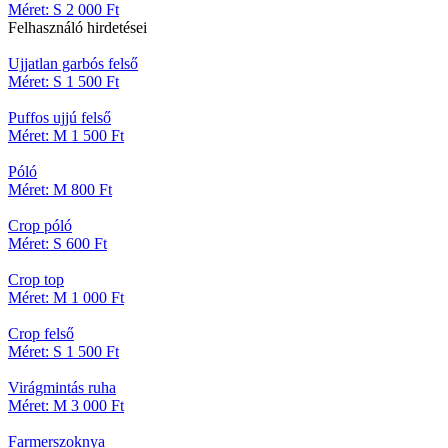
Méret: S
2 000 Ft
Felhasználó
hirdetései
Ujjatlan garbós felső
Méret: S
1 500 Ft
Puffos ujjú felső
Méret: M
1 500 Ft
Póló
Méret: M
800 Ft
Crop póló
Méret: S
600 Ft
Crop top
Méret: M
1 000 Ft
Crop felső
Méret: S
1 500 Ft
Virágmintás ruha
Méret: M
3 000 Ft
Farmerszoknya