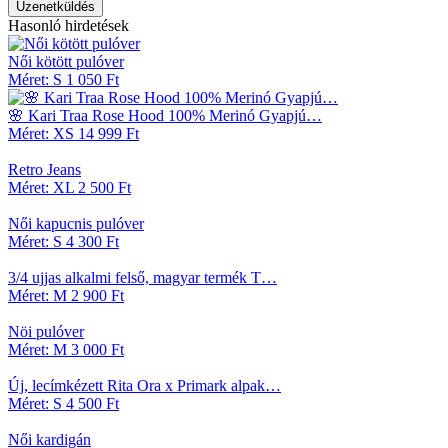
Üzenetküldés
Hasonló
hirdetések
Női kötött pulóver
Méret: S
1 050 Ft
🌸 Kari Traa Rose Hood 100% Merinó Gyapjú…
Méret: XS
14 999 Ft
Retro Jeans
Méret: XL
2 500 Ft
Női kapucnis pulóver
Méret: S
4 300 Ft
3/4 ujjas alkalmi felső, magyar termék T…
Méret: M
2 900 Ft
Nöi pulóver
Méret: M
3 000 Ft
Új, lecímkézett Rita Ora x Primark alpak…
Méret: S
4 500 Ft
Női kardigán