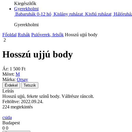
Kiegészítők
Gyerekholmi
Babaruhák 0-12 hó
Kislány ruházat
Kisfiú ruházat
Hálóruhá
Gyerekholmi
Főoldal
Ruhák
Pulóverek, felsők
Hosszú ujjú body
2
Hosszú ujjú body
Ár:
1 500 Ft
Méret:
M
Márka:
Orsay
Érdekel
Tetszik
Leírás
Hosszú ujjú, fekete színű body. Vállrésze ráncolt.
Feltöltve: 2022.09.24.
224 megtekintés
csida
Budapest
0
0